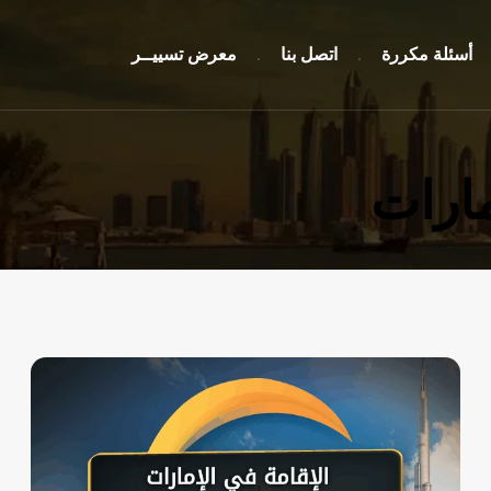
أسئلة مكررة
اتصل بنا
معرض تسييــر
مارات